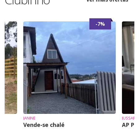
-7%
JANINE
JUSSARA
Vende-se chalé
AP Pr