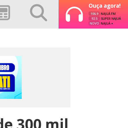
Ouça agora!
106.9
NAJUÁ FM
92.5
SUPER NAJUÁ
NOVO
NAJUÁ +
e 300 mil