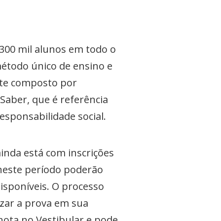
300 mil alunos em todo o
método único de ensino e
nte composto por
Saber, que é referência
responsabilidade social.
ainda está com inscrições
 neste período poderão
disponíveis. O processo
lizar a prova em sua
nota no Vestibular e pode