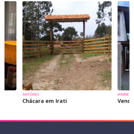
ANTÔNIO
JANINE
Chácara em Irati
Vende