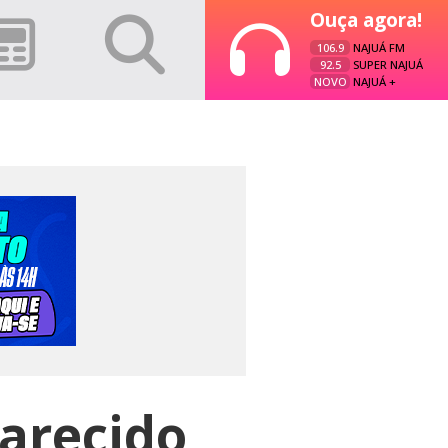
Ouça agora!
106.9
NAJUÁ FM
92.5
SUPER NAJUÁ
NOVO
NAJUÁ +
arecido