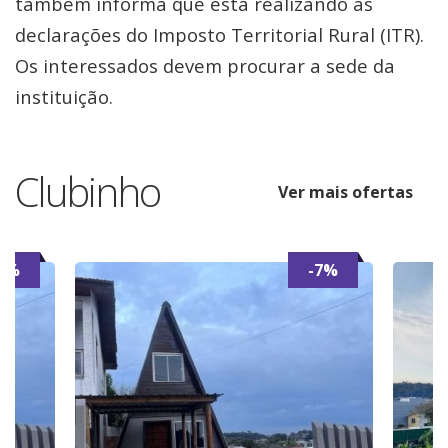
também informa que está realizando as
declarações do Imposto Territorial Rural (ITR).
Os interessados devem procurar a sede da
instituição.
Clubinho
Ver mais ofertas
7%
-7%