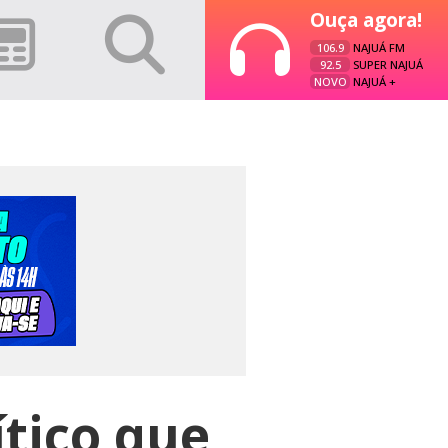
Ouça agora!
106.9
NAJUÁ FM
92.5
SUPER NAJUÁ
NOVO
NAJUÁ +
tico que