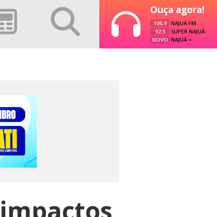
Ouça agora!
106.9
NAJUÁ FM
92.5
SUPER NAJUÁ
NOVO
NAJUÁ +
 impactos