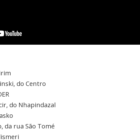
irim
linski, do Centro
 DER
cir, do Nhapindazal
vasko
o, da rua São Tomé
lismeri