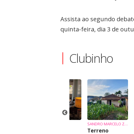
Assista ao segundo debate 
quinta-feira, dia 3 de ou
Clubinho
TÔNIO
JUSSARA
SANDRO MARCELO ZIEMBIKIEWICZ
hácara em
AP Praia
Terreno