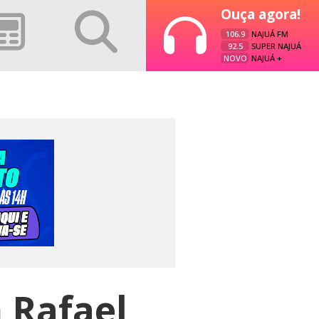
Ouça agora!
106.9
NAJUÁ FM
92.5
SUPER NAJUÁ
NOVO
NAJUÁ +
 Rafael