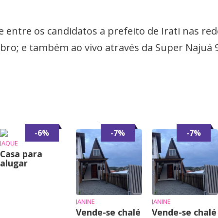
entre os candidatos a prefeito de Irati nas red
tubro; e também ao vivo através da Super Najuá 
-6%
-7%
-7%
JAQUE
Casa para
alugar
JANINE
JANINE
Vende-se chalé
Vende-se chalé