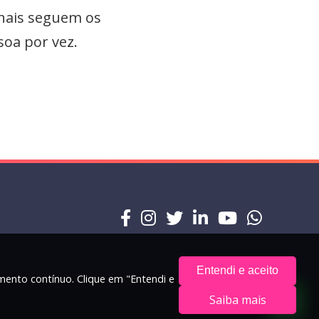
onais seguem os
soa por vez.
Entendi e aceito
amento contínuo. Clique em "Entendi e
Saiba mais