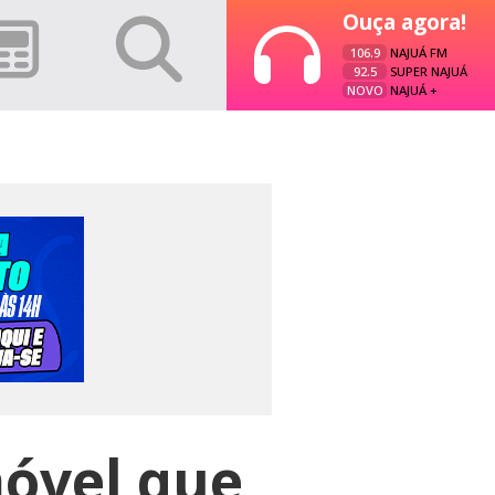
Ouça agora!
106.9
NAJUÁ FM
92.5
SUPER NAJUÁ
NOVO
NAJUÁ +
móvel que