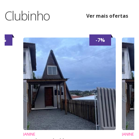
Clubinho
Ver mais ofertas
6%
-7%
JANINE
JANINE