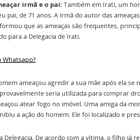
eaçar irmã e o pai:
Também em Irati, um ho
eu pai, de 71 anos. A irmã do autor das ameaça
 informou que as ameaças são frequentes, princi
do para a Delegacia de Irati.
lo Whatsapp?
omem ameaçou agredir a sua mãe após ela se 
provavelmente seria utilizada para comprar drog
meaçou atear fogo no imóvel. Uma amiga da mor
biu a ação do homem. Ele foi localizado e pres
 Delegacia. De acordo com a vítima, o filho já 