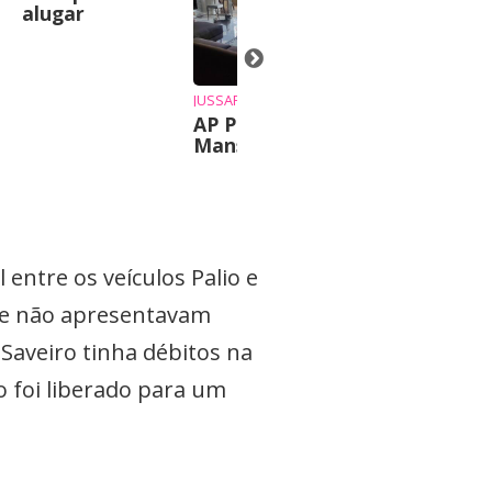
alugar
JUSSARA
ANTÔNIO
AP Praia
Chácara em
Mansa Caiobá
Irati
 entre os veículos Palio e
m e não apresentavam
Saveiro tinha débitos na
foi liberado para um