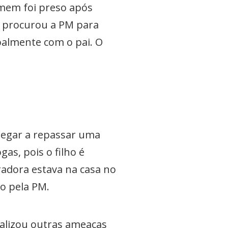
mem foi preso após
s procurou a PM para
palmente com o pai. O
negar a repassar uma
as, pois o filho é
adora estava na casa no
o pela PM.
realizou outras ameaças