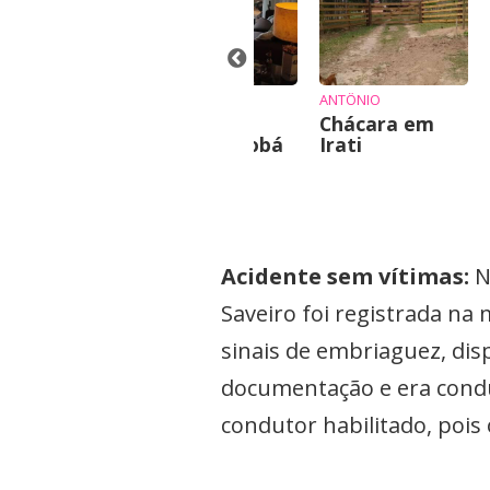
ugar
JUSSARA
ANTÔNIO
AP Praia
Chácara em
Mansa Caiobá
Irati
Acidente sem vítimas:
N
Saveiro foi registrada n
sinais de embriaguez, dis
documentação e era cond
condutor habilitado, pois