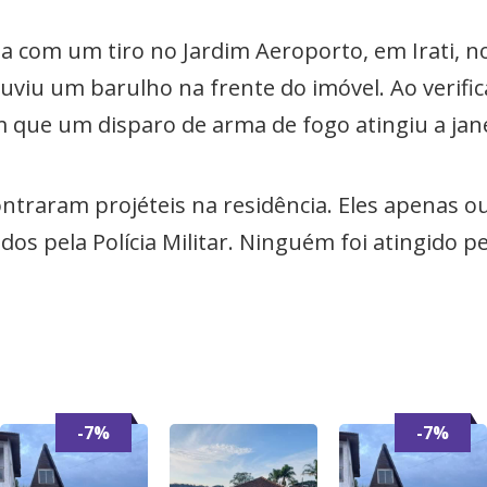
da com um tiro no Jardim Aeroporto, em Irati, 
 ouviu um barulho na frente do imóvel. Ao verifi
m que um disparo de arma de fogo atingiu a jane
ntraram projéteis na residência. Eles apenas o
s pela Polícia Militar. Ninguém foi atingido pel
-7%
-7%