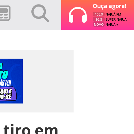
Ouça agora!
106.9
NAJUÁ FM
92.5
SUPER NAJUÁ
NOVO
NAJUÁ +
 tiro em