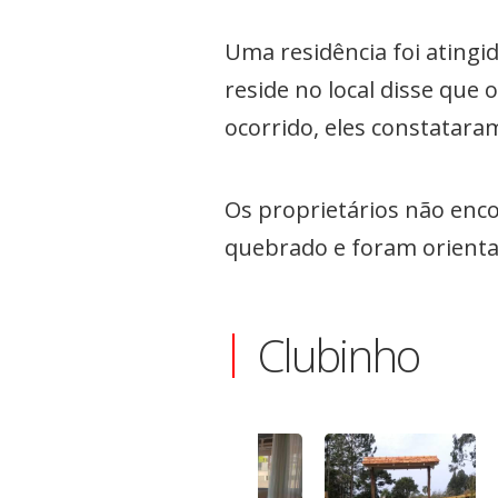
Uma residência foi atingi
reside no local disse que
ocorrido, eles constatara
Os proprietários não enco
quebrado e foram orientado
Clubinho
-6%
QUE
sa para