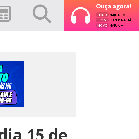
Ouça agora!
106.9
NAJUÁ FM
92.5
SUPER NAJUÁ
NOVO
NAJUÁ +
dia 15 de