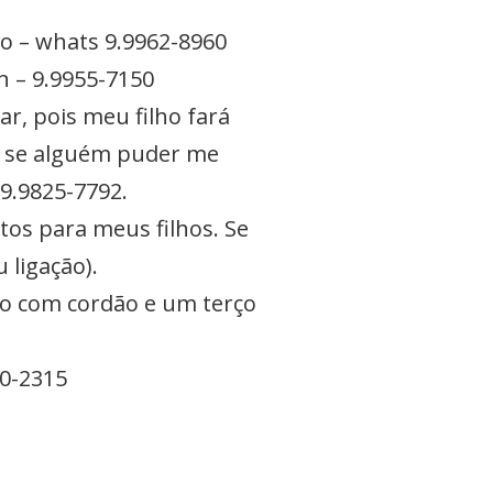
lo – whats 9.9962-8960
n – 9.9955-7150
r, pois meu filho fará
ão se alguém puder me
 9.9825-7792.
tos para meus filhos. Se
 ligação).
to com cordão e um terço
10-2315