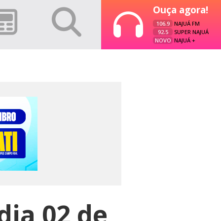
Ouça agora!
106.9
NAJUÁ FM
92.5
SUPER NAJUÁ
NOVO
NAJUÁ +
dia 02 de