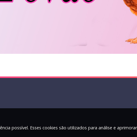
ência possível. Esses cookies são utilizados para análise e aprimor