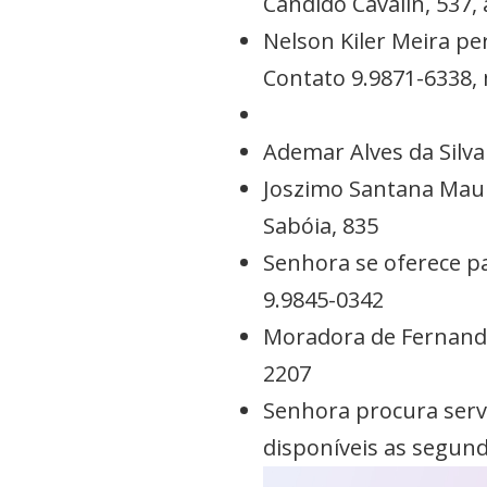
Cândido Cavalin, 537,
Nelson Kiler Meira per
Contato 9.9871-6338, 
Ademar Alves da Silv
Joszimo Santana Maur
Sabóia, 835
Senhora se oferece pa
9.9845-0342
Moradora de Fernandes
2207
Senhora procura serviç
disponíveis as segund