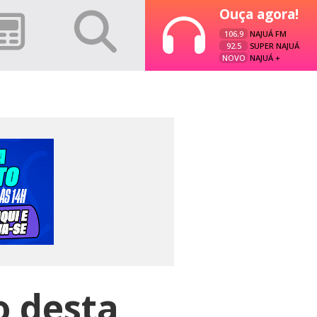
Ouça agora!
106.9
NAJUÁ FM
92.5
SUPER NAJUÁ
NOVO
NAJUÁ +
o desta