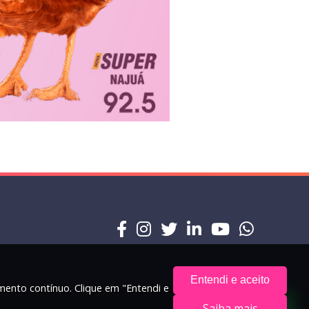
Entendi e aceito
amento contínuo. Clique em "Entendi e
Saiba mais