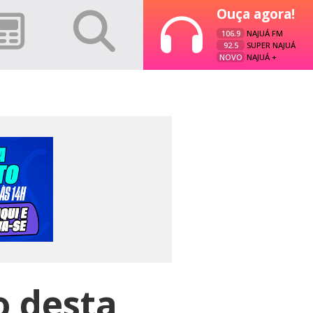
Ouça agora!
106.9
NAJUÁ FM
92.5
SUPER NAJUÁ
NOVO
NAJUÁ +
o desta