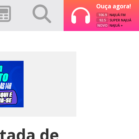
Ouça agora!
106.9
NAJUÁ FM
92.5
SUPER NAJUÁ
NOVO
NAJUÁ +
rtada de