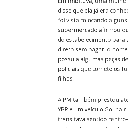
Em Imbituva, uma mulher
disse que ela já era conh
foi vista colocando algun
supermercado afirmou qu
do estabelecimento para v
direto sem pagar, o home
possuía algumas peças de
policiais que comete os f
filhos.
A PM também prestou ate
YBR e um veículo Gol na r
transitava sentido centro-