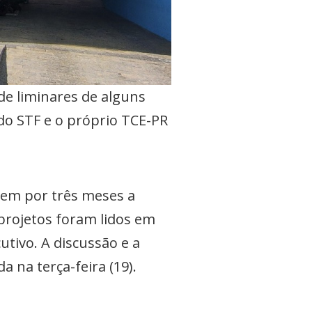
de liminares de alguns
 do STF e o próprio TCE-PR
ndem por três meses a
 projetos foram lidos em
utivo. A discussão e a
 na terça-feira (19).