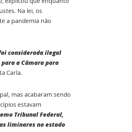
o, explicou que enquanto
stes. Na lei, os
nte a pandemia não
oi considerada ilegal
i para a Câmara para
ata Carla.
ipal, mas acabaram sendo
icípios estavam
remo Tribunal Federal,
as liminares no estado