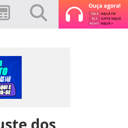
Ouça agora!
106.9
NAJUÁ FM
92.5
SUPER NAJUÁ
NOVO
NAJUÁ +
uste dos