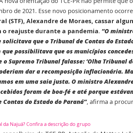
A nova orientação do TCE-PR não permite que o
embro de 2021. Esse novo posicionamento ocorr
al (STF), Alexandre de Moraes, cassar algu
 o reajuste durante a pandemia
.
“O ministr
 solicitava que o Tribunal de Contas do Estad
m que possibilitava que os municípios conced
se o Supremo Tribunal falasse: ‘Olha Tribunal 
oderiam dar a recomposição inflacionária. Ma
camos em uma saia justa. O ministro Alexandr
recebidos foram de boa-fé e até porque está
e Contas do Estado do Paraná”
, afirma a procu
l da Najuá? Confira a descrição do grupo