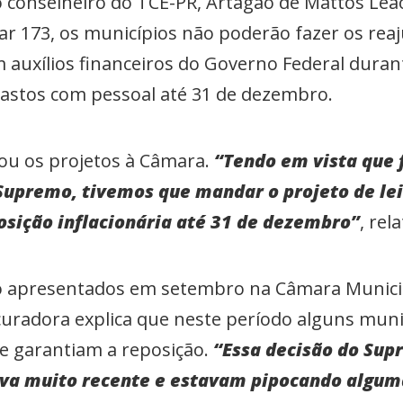
 conselheiro do TCE-PR, Artagão de Mattos Leã
r 173, os municípios não poderão fazer os reaju
 auxílios financeiros do Governo Federal dura
astos com pessoal até 31 de dezembro.
viou os projetos à Câmara.
“Tendo em vista que f
Supremo, tivemos que mandar o projeto de le
sição inflacionária até 31 de dezembro”
, rel
ido apresentados em setembro na Câmara Munic
curadora explica que neste período alguns mun
e garantiam a reposição.
“Essa decisão do Sup
va muito recente e estavam pipocando algum