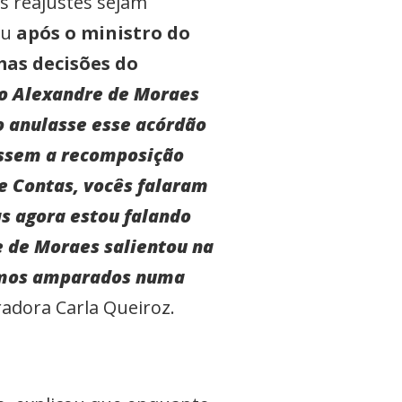
s reajustes sejam
eu
após o ministro do
mas decisões do
o Alexandre de Moraes
o anulasse esse acórdão
essem a recomposição
de Contas, vocês falaram
s agora estou falando
e de Moraes salientou na
vamos amparados numa
radora Carla Queiroz.