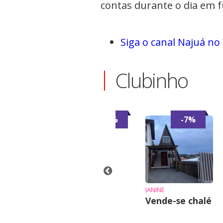
contas durante o dia em 
Siga o canal Najuá n
Clubinho
-7%
-6%
-7%
JAQUE
Casa para
alugar
INE
JANINE
nde-se chalé
Vende-se chalé