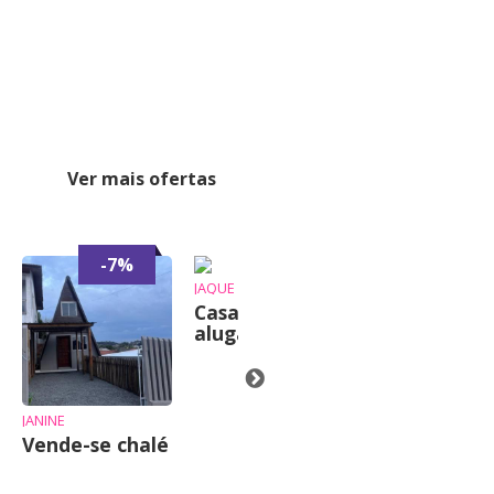
Ver mais ofertas
-7%
-6%
-7%
JAQUE
Casa para
alugar
JANINE
JANINE
Vende-se chalé
Vende-se cha