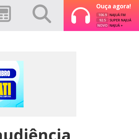
Ouça agora!
106.9
NAJUÁ FM
92.5
SUPER NAJUÁ
NOVO
NAJUÁ +
 audiência