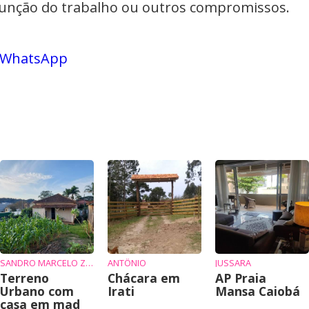
função do trabalho ou outros compromissos.
o WhatsApp
SANDRO MARCELO ZIEMBIKIEWICZ
ANTÔNIO
JUSSARA
Terreno
Chácara em
AP Praia
Urbano com
Irati
Mansa Caiobá
casa em mad