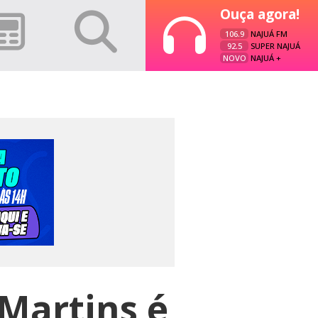
Ouça agora!
106.9
NAJUÁ FM
92.5
SUPER NAJUÁ
NOVO
NAJUÁ +
 Martins é