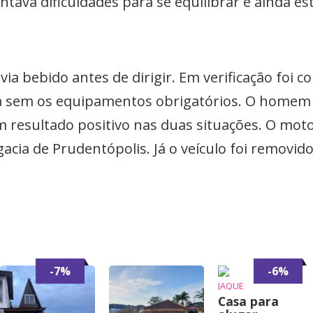
tava dificuldades para se equilibrar e ainda est
ia bebido antes de dirigir. Em verificação foi 
va sem os equipamentos obrigatórios. O homem 
resultado positivo nas duas situações. O motor
ia de Prudentópolis. Já o veículo foi removido 
-7%
-6%
JAQUE
Casa para