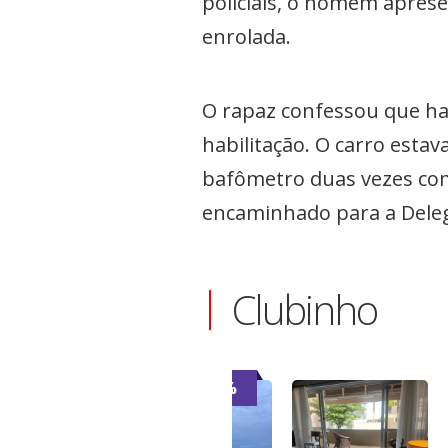
policiais, o homem apresen
enrolada.
O rapaz confessou que hav
habilitação. O carro esta
bafômetro duas vezes com 
encaminhado para a Delegac
Clubinho
-7%