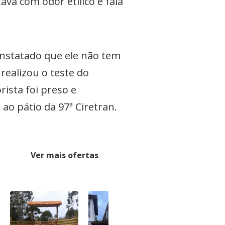
ava com odor etílico e fala
constatado que ele não tem
realizou o teste do
ista foi preso e
ao pátio da 97ª Ciretran.
Ver mais ofertas
-7%