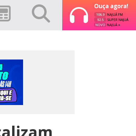
Ouça agora!
106.9
NAJUÁ FM
92.5
SUPER NAJUÁ
NOVO
NAJUÁ +
calizam