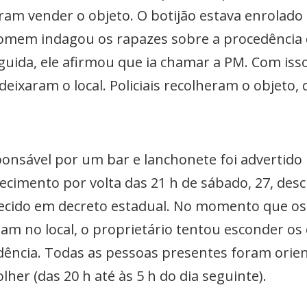
aram vender o objeto. O botijão estava enrolado
homem indagou os rapazes sobre a procedência 
uida, ele afirmou que ia chamar a PM. Com isso
eixaram o local. Policiais recolheram o objeto,
ponsável por um bar e lanchonete foi advertido
lecimento por volta das 21 h de sábado, 27, de
ecido em decreto estadual. No momento que os p
ram no local, o proprietário tentou esconder os
dência. Todas as pessoas presentes foram orien
lher (das 20 h até às 5 h do dia seguinte).