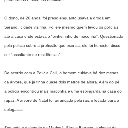
O dono, de 20 anos, foi preso enquanto usava a droga em
Sarandi, cidade vizinha. Foi ele mesmo quem levou os policiais
até a casa onde estava o “pinheirinho de maconha”. Questionado
pela polícia sobre a profissão que exercia, ele foi honesto: disse
ser “assaltante de residências”.
De acordo com a Polícia Civil, o homem cuidava há dez meses
da árvore, que já tinha quase dois metros de altura. Além do pé,
a polícia encontrou mais maconha e uma espingarda na casa do
rapaz. A árvore de Natal foi arrancada pela raiz e levada para a
delegacia.
Segundo o delegado de Maringá, Sérgio Barroso, o plantio de