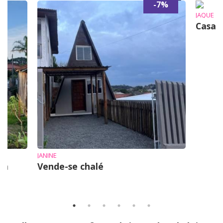
-7%
JAQUE
Casa 
JANINE
em
Vende-se chalé