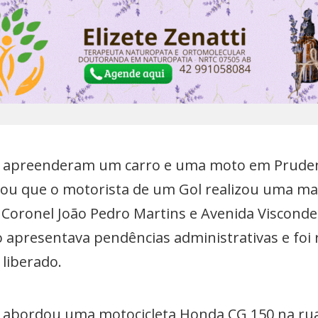
ais apreenderam um carro e uma moto em Pruden
atou que o motorista de um Gol realizou uma m
 Coronel João Pedro Martins e Avenida Viscond
o apresentava pendências administrativas e foi 
 liberado.
M abordou uma motocicleta Honda CG 150 na rua