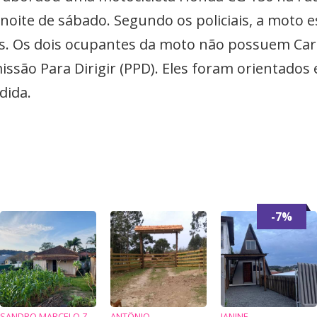
a noite de sábado. Segundo os policiais, a mot
os. Os dois ocupantes da moto não possuem Cart
ssão Para Dirigir (PPD). Eles foram orientados 
dida.
-7%
SANDRO MARCELO ZIEMBIKIEWICZ
ANTÔNIO
JANINE