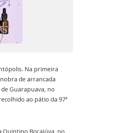
tópolis. Na primeira
anobra de arrancada
e de Guarapuava, no
recolhido ao pátio da 97ª
 Quintino Bocaiúva, no