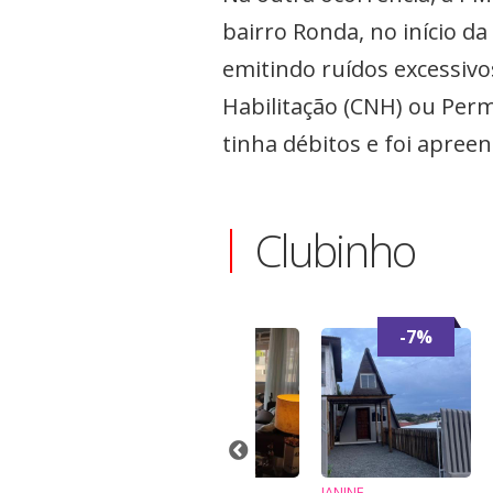
bairro Ronda, no início d
emitindo ruídos excessiv
Habilitação (CNH) ou Permi
tinha débitos e foi apreen
Clubinho
-6%
-7%
QUE
sa para
ugar
JUSSARA
JANINE