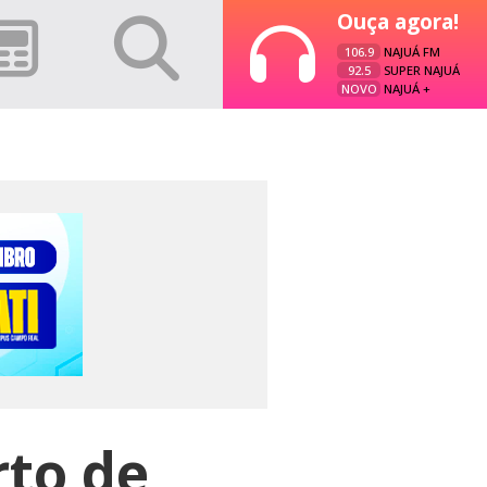
Ouça agora!
106.9
NAJUÁ FM
92.5
SUPER NAJUÁ
NOVO
NAJUÁ +
rto de