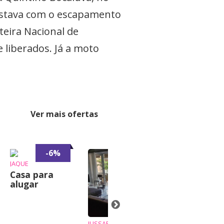
o estava com o escapamento
eira Nacional de
e liberados. Já a moto
Ver mais ofertas
-6%
-7%
JAQUE
Casa para
alugar
JUSSARA
JANINE