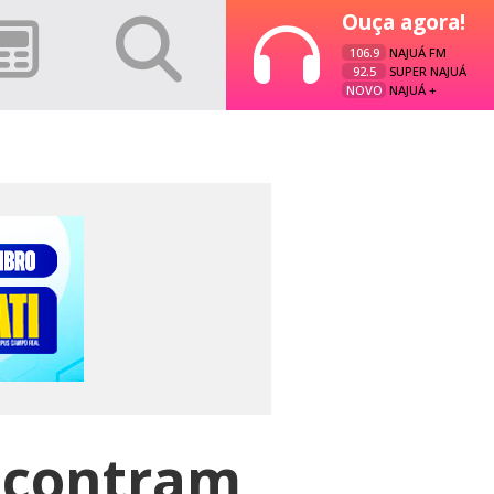
Ouça agora!
106.9
NAJUÁ FM
92.5
SUPER NAJUÁ
NOVO
NAJUÁ +
ncontram