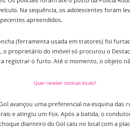
. Os policiais foram até o posto da Polícia Rodo
eículo. Na sequência, os adolescentes foram le
rpecentes apreendidos.
oncha (ferramenta usada em tratores) foi furt
 o proprietário do imóvel só procurou o Destac
ra registrar o furto. Até o momento, o objeto n
Quer receber notícias locais?
Gol avançou uma preferencial na esquina das r
rais e atingiu um Fox. Após a batida, o condutor
-choque dianteiro do Gol caiu no local com a plac