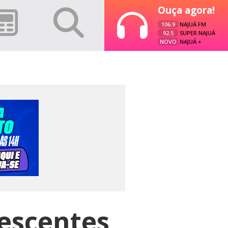
Ouça agora!
106.9
NAJUÁ FM
92.5
SUPER NAJUÁ
NOVO
NAJUÁ +
lescentes