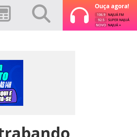
Ouça agora!
106.9
NAJUÁ FM
92.5
SUPER NAJUÁ
NOVO
NAJUÁ +
ntrabando