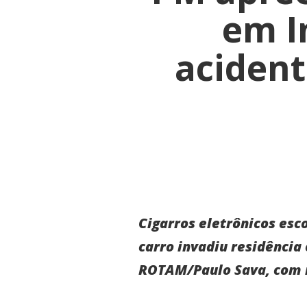
em I
acident
Cigarros eletrônicos esc
carro invadiu residênci
ROTAM/Paulo Sava, com i