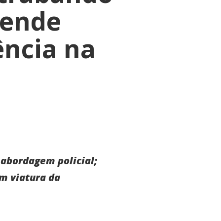
tende
ência na
 abordagem policial;
m viatura da