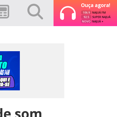
Ouça agora!
106.9
NAJUÁ FM
92.5
SUPER NAJUÁ
NOVO
NAJUÁ +
de som