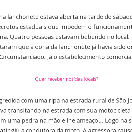
 lanchonete estava aberta na tarde de sábado, 
ecretos estaduais que impedem o funcionament
na. Quatro pessoas estavam bebendo no local. Po
tataram que a dona da lanchonete já havia sido o
 Circunstanciado. Já o estabelecimento comercia
Quer receber notícias locais?
gredida com uma ripa na estrada rural de São J
tava transitando na estrada com sua motociclet
om uma pedra na mão e lhe ameaçou. Logo na 
 atingiu a condutora da moto. A agressora cau