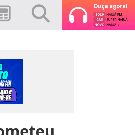
Ouça agora!
106.9
NAJUÁ FM
92.5
SUPER NAJUÁ
NOVO
NAJUÁ +
cometeu