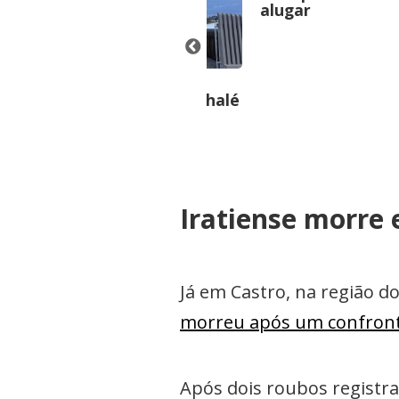
alugar
INE
JANINE
nde-se chalé
Vende-se chalé
Iratiense morre
Já em Castro, na região 
morreu após um confronto
Após dois roubos registr