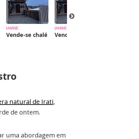
alugar
JANINE
JANINE
Vende-se chalé
Vende-se chalé
stro
a natural de Irati,
tarde de ontem.
lizar uma abordagem em