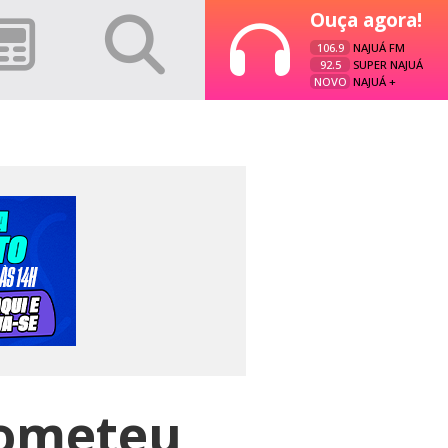
Ouça agora!
106.9
NAJUÁ FM
92.5
SUPER NAJUÁ
NOVO
NAJUÁ +
cometeu