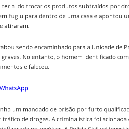
eria ido trocar os produtos subtraídos por d
m fugiu para dentro de uma casa e apontou um 
 e atiraram.
acabou sendo encaminhado para a Unidade de P
 graves. No entanto, o homem identificado com
rimentos e faleceu.
o WhatsApp
inha um mandado de prisão por furto qualifica
r tráfico de drogas. A criminalística foi aciona
lagrada no revólver. A Polícia Civil vai investi