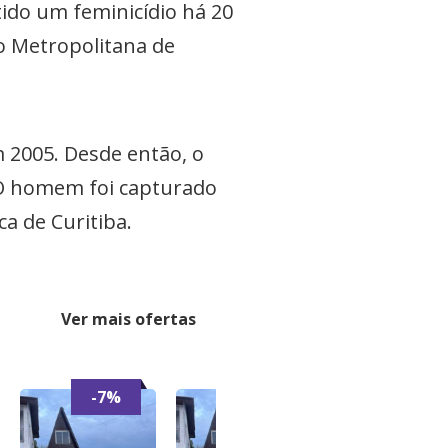
tido um feminicídio há 20
o Metropolitana de
m 2005. Desde então, o
 O homem foi capturado
ca de Curitiba.
Ver mais ofertas
-7%
-7%
-6%
JAQUE
Casa para