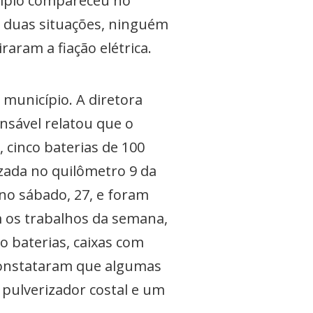
cípio compareceu no
s duas situações, ninguém
aram a fiação elétrica.
município. A diretora
nsável relatou que o
 cinco baterias de 100
zada no quilômetro 9 da
no sábado, 27, e foram
m os trabalhos da semana,
o baterias, caixas com
constataram que algumas
pulverizador costal e um