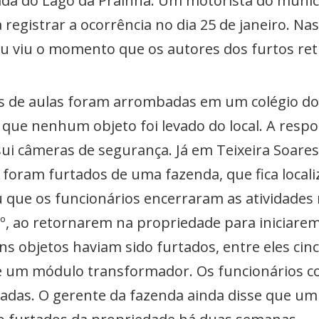
ada do Lago da Prainha. Um motorista do muni
egistrar a ocorrência no dia 25 de janeiro. Na
ou viu o momento que os autores dos furtos retir
as de aulas foram arrombadas em um colégio do 
que nenhum objeto foi levado do local. A respo
i câmeras de segurança. Já em Teixeira Soares,
foram furtados de uma fazenda, que fica locali
 que os funcionários encerraram as atividades 
º, ao retornarem na propriedade para iniciare
s objetos haviam sido furtados, entre eles cinc
 e um módulo transformador. Os funcionários 
adas. O gerente da fazenda ainda disse que um 