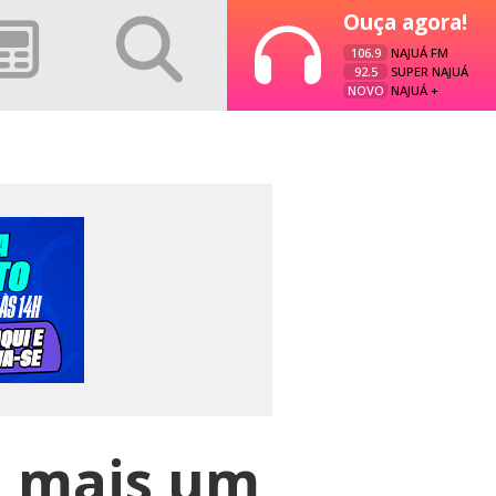
Ouça agora!
106.9
NAJUÁ FM
92.5
SUPER NAJUÁ
NOVO
NAJUÁ +
a mais um