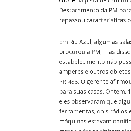
cobre
da pista de caminh
Destacamento da PM para r
repassou características 
Em Rio Azul, algumas sal
procurou a PM, mas disse 
estabelecimento não possu
amperes e outros objetos 
PR-438. O gerente afirmou
para suas casas. Ontem, 1
eles observaram que algun
ferramentas, dois rádios
máquinas estavam danific