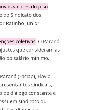
novos valores do piso
e do Sindicato dos
r Ratinho Junior.
nções coletivas
. O Paraná
ajustes que consideram as
ão do salário mínimo.
araná (Faciap), Flavio
presentantes sindicais,
o de diálogo constante e
ossuem sindicato ou
dições dignas de