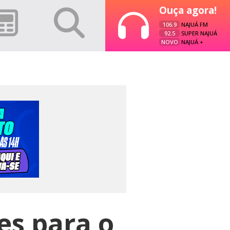
Ouça agora!
106.9
NAJUÁ FM
92.5
SUPER NAJUÁ
NOVO
NAJUÁ +
es para o