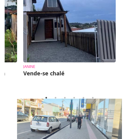
JANINE
em
Vende-se chalé