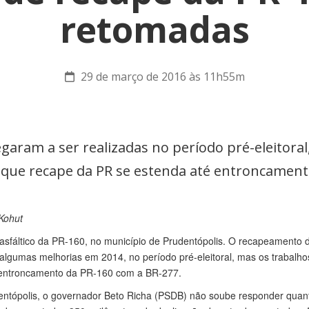
retomadas
29 de março de 2016 às 11h55m
aram a ser realizadas no período pré-eleitora
e que recape da PR se estenda até entroncamen
Kohut
sfáltico da PR-160, no município de Prudentópolis. O recapeamento d
lgumas melhorias em 2014, no período pré-eleitoral, mas os trabalhos
o entroncamento da PR-160 com a BR-277.
ntópolis, o governador Beto Richa (PSDB) não soube responder quan