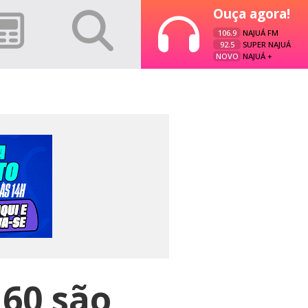
Ouça agora!
106.9
NAJUÁ FM
92.5
SUPER NAJUÁ
NOVO
NAJUÁ +
160 são