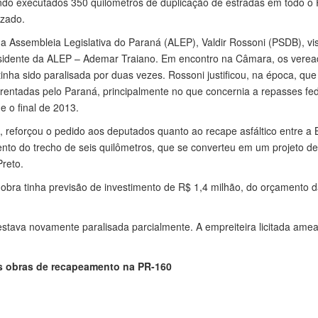
do executados 350 quilômetros de duplicação de estradas em todo o 
izado.
da Assembleia Legislativa do Paraná (ALEP), Valdir Rossoni (PSDB), v
sidente da ALEP – Ademar Traiano. Em encontro na Câmara, os verea
 tinha sido paralisada por duas vezes. Rossoni justificou, na época, que
frentadas pelo Paraná, principalmente no que concernia a repasses fed
e o final de 2013.
t, reforçou o pedido aos deputados quanto ao recape asfáltico entre a 
ento do trecho de seis quilômetros, que se converteu em um projeto de
reto.
bra tinha previsão de investimento de R$ 1,4 milhão, do orçamento d
ava novamente paralisada parcialmente. A empreiteira licitada amea
s obras de recapeamento na PR-160