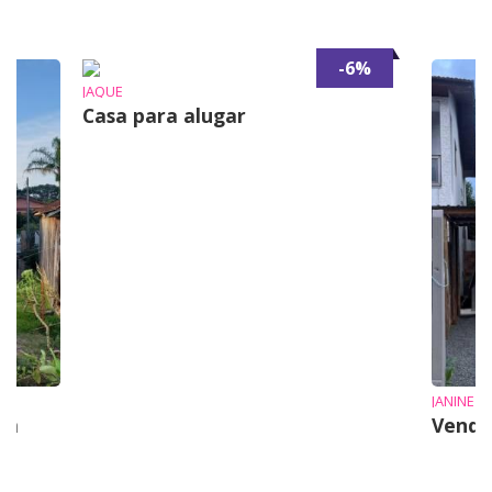
-6%
JAQUE
Casa para alugar
JANINE
em
Vende