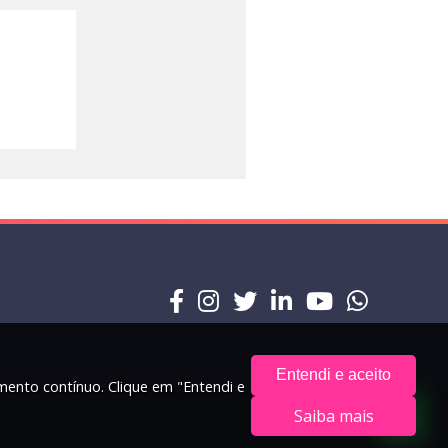
Entendi e aceito
amento contínuo. Clique em "Entendi e
Saiba mais