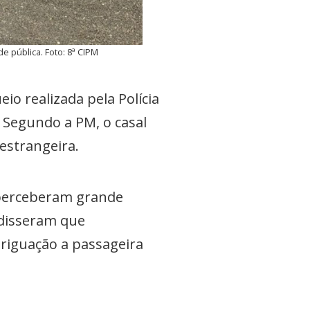
e pública. Foto: 8ª CIPM
 realizada pela Polícia
 Segundo a PM, o casal
estrangeira.
is perceberam grande
 disseram que
eriguação a passageira