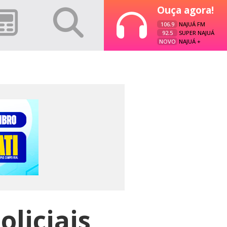
Ouça agora!
106.9
NAJUÁ FM
92.5
SUPER NAJUÁ
NOVO
NAJUÁ +
liciais