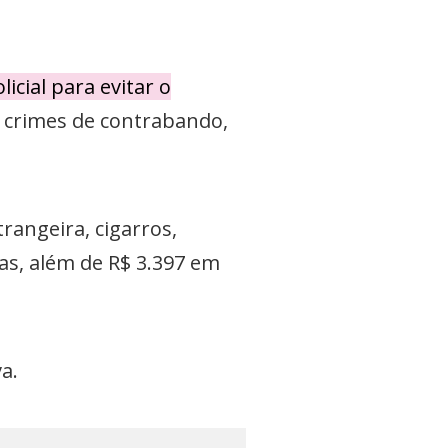
icial para evitar o
s crimes de contrabando,
angeira, cigarros,
cas, além de R$ 3.397 em
a.