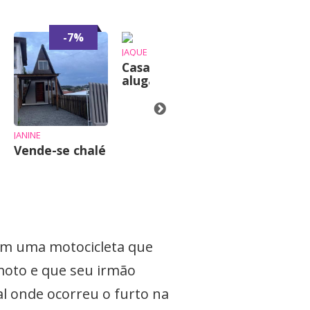
-7%
-6%
JAQUE
Casa para
alugar
JANINE
JUSSARA
Vende-se chalé
AP Praia
Mansa Caiob
om uma motocicleta que
 moto e que seu irmão
l onde ocorreu o furto na