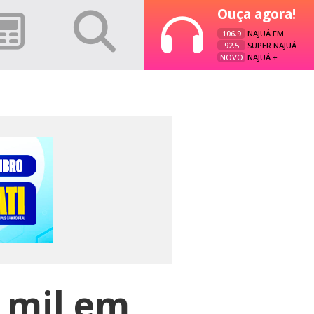
Ouça agora!
106.9
NAJUÁ FM
92.5
SUPER NAJUÁ
NOVO
NAJUÁ +
 mil em