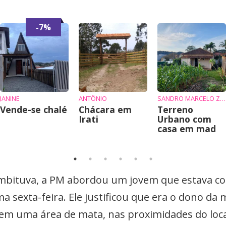
-7%
JANINE
ANTÔNIO
SANDRO MARCELO ZIEMBIKIEWICZ
Vende-se chalé
Chácara em
Terreno
Irati
Urbano com
casa em mad
Imbituva, a PM abordou um jovem que estava c
ma sexta-feira. Ele justificou que era o dono da
 em uma área de mata, nas proximidades do loca