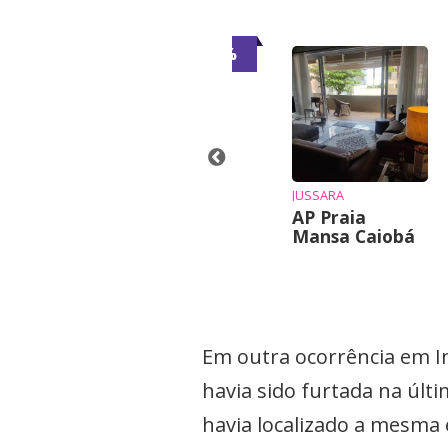
-7%
-6%
JAQUE
Casa para
alugar
INE
JUSSARA
nde-se chalé
AP Praia
Mansa Caiobá
Em outra ocorrência em 
havia sido furtada na últi
havia localizado a mesma