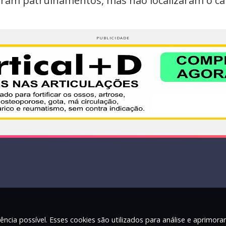
lizaram patrulhamentos, mas não localizaram o ca
ência possível. Esses cookies são utilizados para análise e aprimor