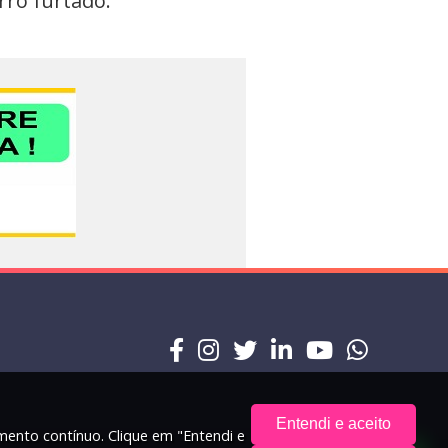
rro furtado.
Entendi e aceito
amento contínuo. Clique em "Entendi e