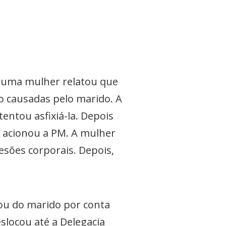
, uma mulher relatou que
do causadas pelo marido. A
entou asfixiá-la. Depois
e acionou a PM. A mulher
esões corporais. Depois,
.
rou do marido por conta
locou até a Delegacia