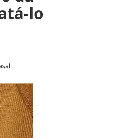
atá-lo
asal