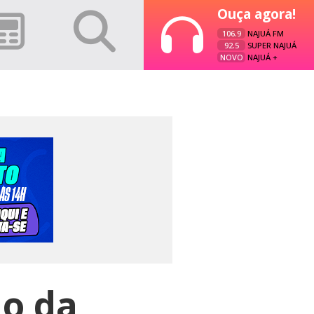
Ouça agora!
106.9
NAJUÁ FM
92.5
SUPER NAJUÁ
NOVO
NAJUÁ +
o da