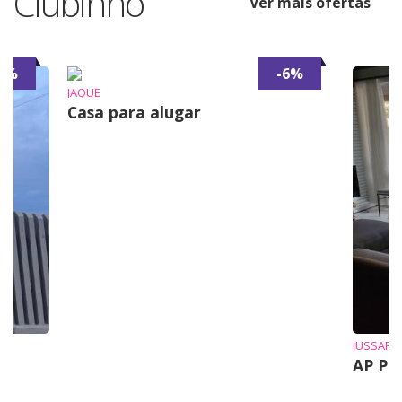
Clubinho
Ver mais ofertas
7%
-6%
JAQUE
Casa para alugar
JUSSARA
AP Pr