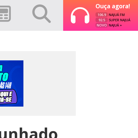
Ouça agora!
106.9
NAJUÁ FM
92.5
SUPER NAJUÁ
NOVO
NAJUÁ +
cunhado