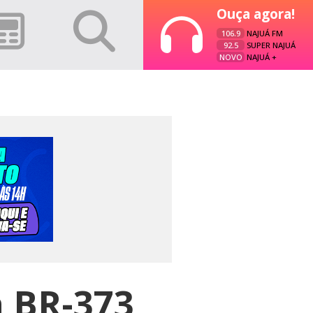
Ouça agora!
106.9
NAJUÁ FM
92.5
SUPER NAJUÁ
NOVO
NAJUÁ +
 BR-373,