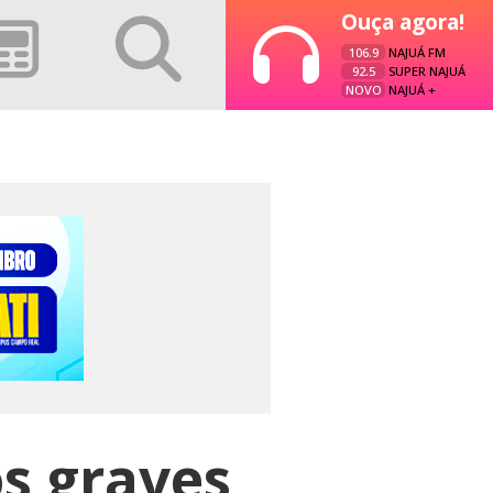
Ouça agora!
106.9
NAJUÁ FM
92.5
SUPER NAJUÁ
NOVO
NAJUÁ +
s graves