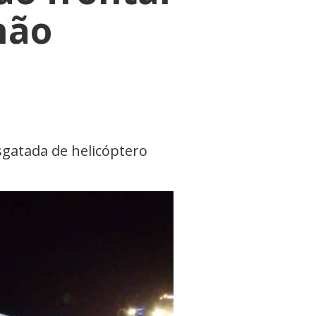
hão
sgatada de helicóptero