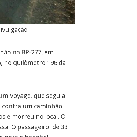
Divulgação
hão na BR-277, em
5, no quilômetro 196 da
 um Voyage, que seguia
nte contra um caminhão
os e morreu no local. O
sa. O passageiro, de 33