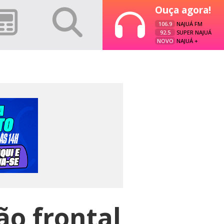
Ouça agora!
106.9
NAJUÁ FM
92.5
SUPER NAJUÁ
NOVO
NAJUÁ +
ão frontal