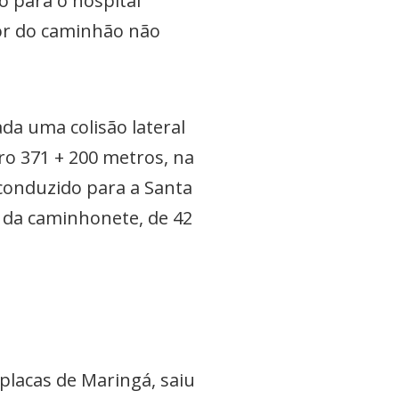
o para o hospital
tor do caminhão não
da uma colisão lateral
o 371 + 200 metros, na
 conduzido para a Santa
 da caminhonete, de 42
lacas de Maringá, saiu