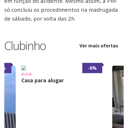
em função do acidente. Mesmo assim, a PRF
só concluiu os procedimentos na madrugada
de sábado, por volta das 2h.
Clubinho
Ver mais ofertas
7%
-6%
JAQUE
Casa para alugar