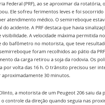
ria Federal (PRF), ao se aproximar da rotatória,
ou. Ele sofreu ferimentos leves e foi socorrido 
r atendimento médico. O semirreboque estava
 do acidente. A PRF destaca que havia sinalizaçõ
 visibilidade. A velocidade máxima permitida no
ste do bafômetro no motorista, que teve resulta
 semirreboque foram recolhidos ao pátio da PRF
nto da carga retirou a soja da rodovia. Os poli
 por volta das 16 h. O trânsito precisou ser in
or aproximadamente 30 minutos.
Olinto, a motorista de um Peugeot 206 saiu da 
eu o controle da direção quando seguia nas proxi