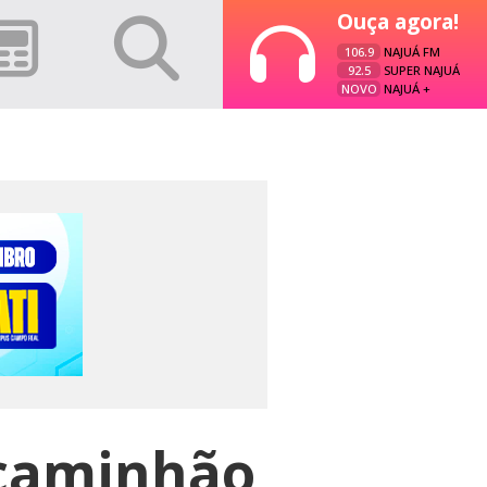
Ouça agora!
106.9
NAJUÁ FM
92.5
SUPER NAJUÁ
NOVO
NAJUÁ +
 caminhão