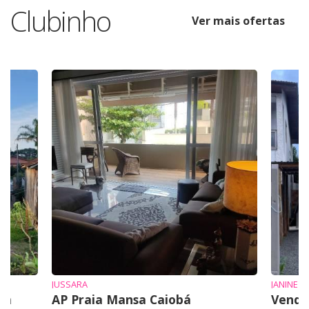
Clubinho
Ver mais ofertas
JUSSARA
JANINE
em
AP Praia Mansa Caiobá
Vende