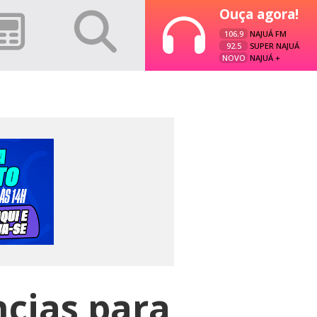
Ouça agora!
106.9
NAJUÁ FM
92.5
SUPER NAJUÁ
NOVO
NAJUÁ +
cias para