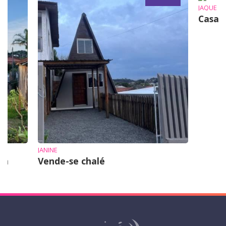
JAQUE
Casa 
JANINE
em
Vende-se chalé