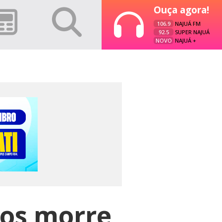
Ouça agora!
106.9
NAJUÁ FM
92.5
SUPER NAJUÁ
NOVO
NAJUÁ +
nos morre