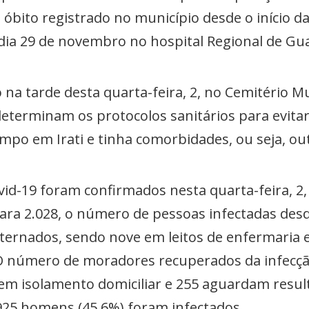
º óbito registrado no município desde o início 
 dia 29 de novembro no hospital Regional de G
 na tarde desta quarta-feira, 2, no Cemitério Mu
eterminam os protocolos sanitários para evitar
empo em Irati e tinha comorbidades, ou seja, ou
d-19 foram confirmados nesta quarta-feira, 2, e
para 2.028, o número de pessoas infectadas desd
nternados, sendo nove em leitos de enfermaria 
 O número de moradores recuperados da infecção
em isolamento domiciliar e 255 aguardam result
 925 homens (45,6%) foram infectados.