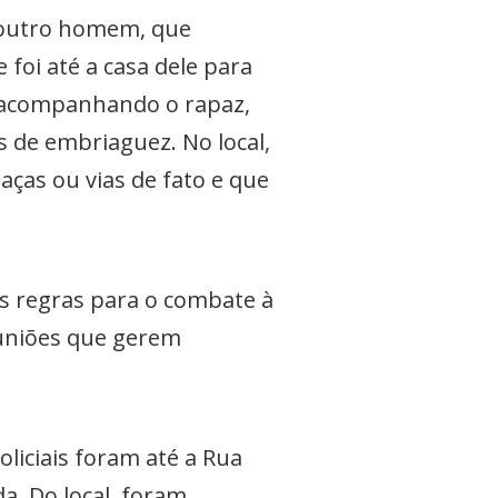
m outro homem, que
foi até a casa dele para
m acompanhando o rapaz,
 de embriaguez. No local,
ças ou vias de fato e que
as regras para o combate à
euniões que gerem
liciais foram até a Rua
a. Do local, foram