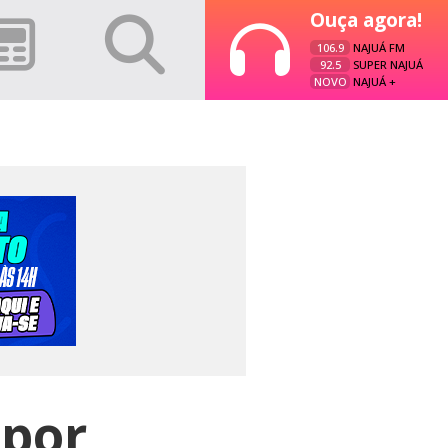
Ouça agora!
106.9
NAJUÁ FM
92.5
SUPER NAJUÁ
NOVO
NAJUÁ +
 por