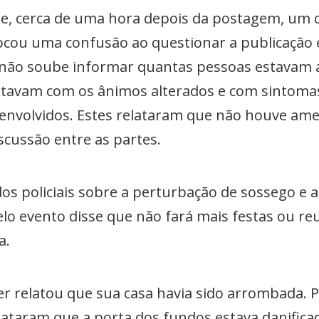
 que, cerca de uma hora depois da postagem, u
ocou uma confusão ao questionar a publicação e 
ima não soube informar quantas pessoas estava
tavam com os ânimos alterados e com sintomas
envolvidos. Estes relataram que não houve amea
cussão entre as partes.
os policiais sobre a perturbação de sossego e 
elo evento disse que não fará mais festas ou r
a.
r relatou que sua casa havia sido arrombada. Po
ataram que a porta dos fundos estava danificad